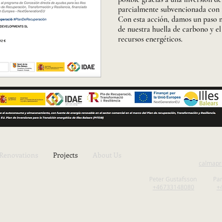
parcialmente subvencionada con 1
Con esta acción, damos un paso m
de nuestra huella de carbono y el
recursos energéticos.
Renovations
Projects
About Us
calmapr
Peter Gustafsson Pa
+46733148080
+