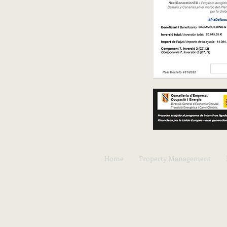
Home
Property Management