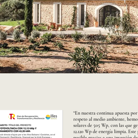
“En nuestra continua apuesta por l
respeto al medio ambiente, hemos
solares de 505 Wp, con las que g
12.120 Wp de energía limpia. Este
posible gracias a una inversión de