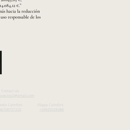
4.084,12 €.”
ás hacia la reducción
 uso responsable de los
Contact Us:
oyectos5@gmail.com
mela Calmfors Filippa Calmfors
46708731320
+34629326386